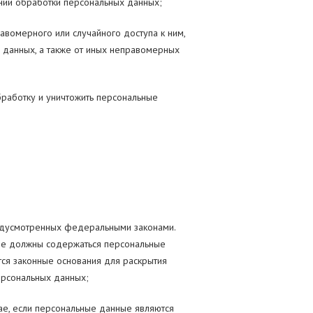
нии обработки персональных данных;
вомерного или случайного доступа к ним,
х данных, а также от иных неправомерных
бработку и уничтожить персональные
редусмотренных федеральными законами.
 не должны содержаться персональные
тся законные основания для раскрытия
ерсональных данных;
чае, если персональные данные являются