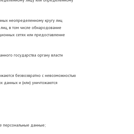
пределенному лицу или определенному
нных неопределенному кругу лиц
лиц, в том числе обнародование
ионных сетях или предоставление
нного государства органу власти
ожаются безвозвратно с невозможностью
 данных и (или) уничтожаются
ие персональные данные;