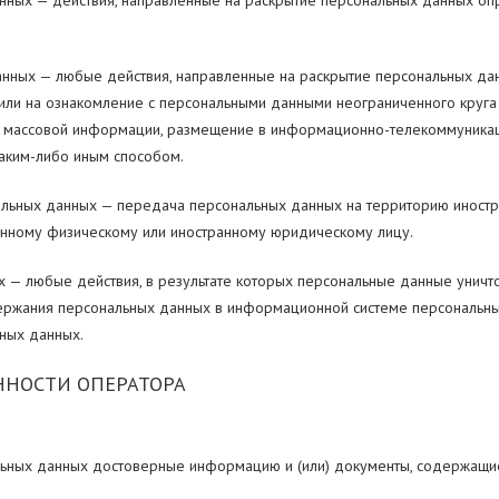
нных — действия, направленные на раскрытие персональных данных о
анных — любые действия, направленные на раскрытие персональных да
или на ознакомление с персональными данными неограниченного круга 
х массовой информации, размещение в информационно-телекоммуникац
аким-либо иным способом.
льных данных — передача персональных данных на территорию иностра
ранному физическому или иностранному юридическому лицу.
 — любые действия, в результате которых персональные данные уничт
ржания персональных данных в информационной системе персональных
ных данных.
ННОСТИ ОПЕРАТОРА
альных данных достоверные информацию и (или) документы, содержащ