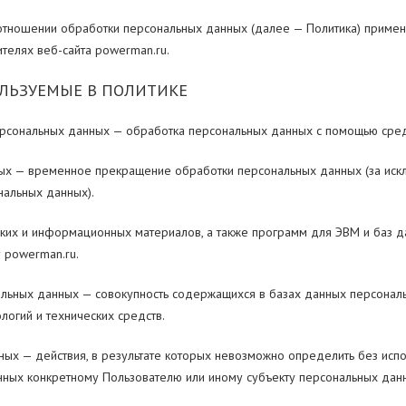
отношении обработки персональных данных (далее — Политика) примен
телях веб-сайта powerman.ru.
ЛЬЗУЕМЫЕ В ПОЛИТИКЕ
рсональных данных — обработка персональных данных с помощью средс
ых — временное прекращение обработки персональных данных (за искл
альных данных).
ских и информационных материалов, а также программ для ЭВМ и баз д
 powerman.ru.
льных данных — совокупность содержащихся в базах данных персонал
огий и технических средств.
ых — действия, в результате которых невозможно определить без ис
ных конкретному Пользователю или иному субъекту персональных дан