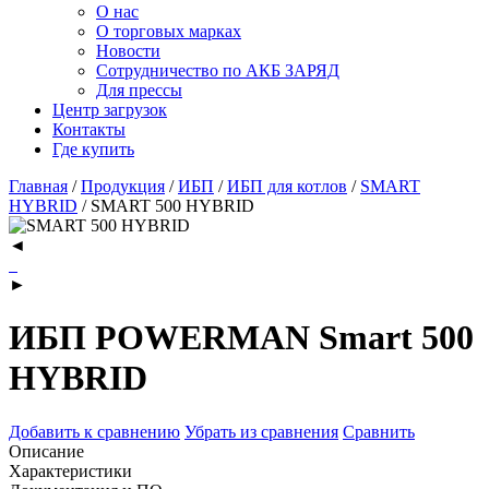
О нас
О торговых марках
Новости
Сотрудничество по АКБ ЗАРЯД
Для прессы
Центр загрузок
Контакты
Где купить
Главная
/
Продукция
/
ИБП
/
ИБП для котлов
/
SMART
HYBRID
/
SMART 500 HYBRID
◄
►
ИБП POWERMAN Smart 500
HYBRID
Добавить к сравнению
Убрать из сравнения
Сравнить
Описание
Характеристики