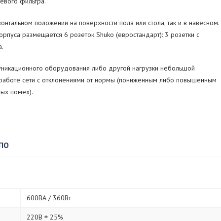
тевого фильтра.
онтальном положении на поверхности пола или стола, так и в навесном.
рпуса размещается 6 розеток Shuko (евростандарт): 3 розетки с
а.
уникационного оборудования либо другой нагрузки небольшой
и работе сети с отклонениями от нормы (пониженным либо повышенным
ых помех).
 ПО
600ВА / 360Вт
220В ± 25%