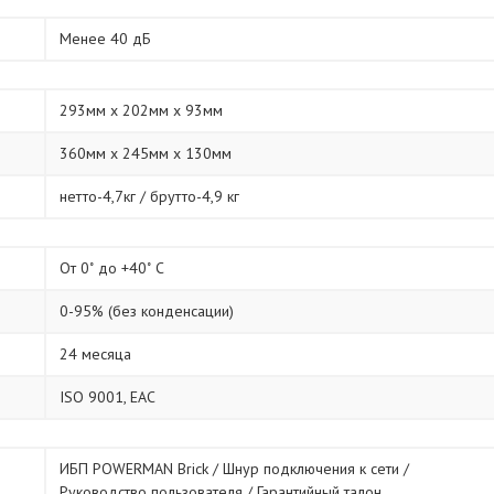
Менее 40 дБ
293мм х 202мм х 93мм
360мм х 245мм х 130мм
нетто-4,7кг / брутто-4,9 кг
От 0˚ до +40˚ С
0-95% (без конденсации)
24 месяца
ISO 9001, ЕАС
ИБП POWERMAN Brick / Шнур подключения к сети /
Руководство пользователя / Гарантийный талон