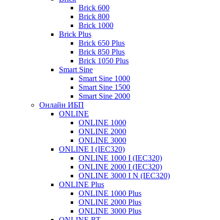
Brick 600
Back Pro 1500 Plus
AVS 5000D
AVS 5000E
Внешний батарейный блок 72-18-2U-1.4 для POWERMAN ONLINE 3000 RT
Brick 800
Brick 1000
Brick Plus
Back Pro 2000
AVS 8000D
AVS 8000E
Внешний батарейный блок 3U- 20x(12V-9Ah) для POWERMAN ONLINE 6000 RT и 10000 RT
Brick 650 Plus
Brick 850 Plus
Back Pro 2000 Plus
AVS 10000D
AVS 10000E
Brick 1050 Plus
Smart Sine
Smart Sine 1000
AVS 15000D
Smart Sine 1500
Smart Sine 2000
Онлайн ИБП
AVS 20000D
ONLINE
ONLINE 1000
ONLINE 2000
ONLINE 3000
ONLINE I (IEC320)
ONLINE 1000 I (IEC320)
ONLINE 2000 I (IEC320)
ONLINE 3000 I N (IEC320)
ONLINE Plus
ONLINE 1000 Plus
ONLINE 2000 Plus
ONLINE 3000 Plus
ONLINE RT