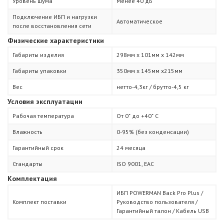
Уровень шума
Менее 40 дБ
Подключение ИБП и нагрузки
Автоматическое
после восстановления сети
Физические характеристики
Габариты изделия
298мм х 101мм х 142мм
Габариты упаковки
350мм х 145мм х215мм
Вес
нетто-4,3кг / брутто-4,5 кг
Условия эксплуатации
Рабочая температура
От 0˚ до +40˚ С
Влажность
0-95% (без конденсации)
Гарантийный срок
24 месяца
Стандарты
ISO 9001, ЕАС
Комплектация
ИБП POWERMAN Back Pro Plus /
Комплект поставки
Руководство пользователя /
Гарантийный талон / Кабель USB