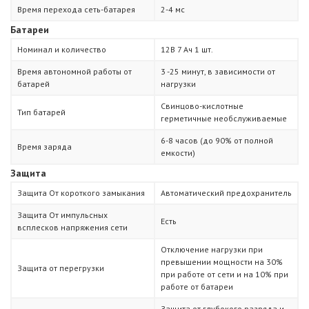
Время перехода сеть-батарея
2-4 мс
Батареи
Номинал и количество
12В 7 Ач 1 шт.
Время автономной работы от
3 -25 минут, в зависимости от
батарей
нагрузки
Свинцово-кислотные
Тип батарей
герметичные необслуживаемые
6-8 часов (до 90% от полной
Время заряда
емкости)
Защита
Защита От короткого замыкания
Автоматический предохранитель
Защита От импульсных
Есть
всплесков напряжения сети
Отключение нагрузки при
превышении мощности на 30%
Защита от перегрузки
при работе от сети и на 10% при
работе от батареи
Защита от глубокого разряда и