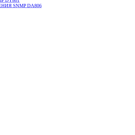
NMP DY801
НИЯ SNMP DА806