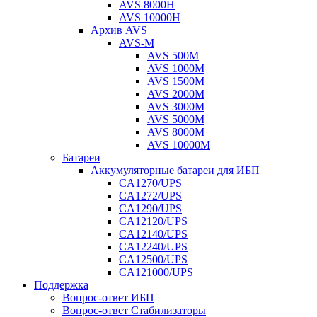
AVS 8000H
AVS 10000H
Архив AVS
AVS-M
AVS 500M
AVS 1000M
AVS 1500M
AVS 2000M
AVS 3000M
AVS 5000M
AVS 8000M
AVS 10000M
Батареи
Аккумуляторные батареи для ИБП
CA1270/UPS
CA1272/UPS
CA1290/UPS
CA12120/UPS
CA12140/UPS
CA12240/UPS
CA12500/UPS
CA121000/UPS
Поддержка
Вопрос-ответ ИБП
Вопрос-ответ Стабилизаторы