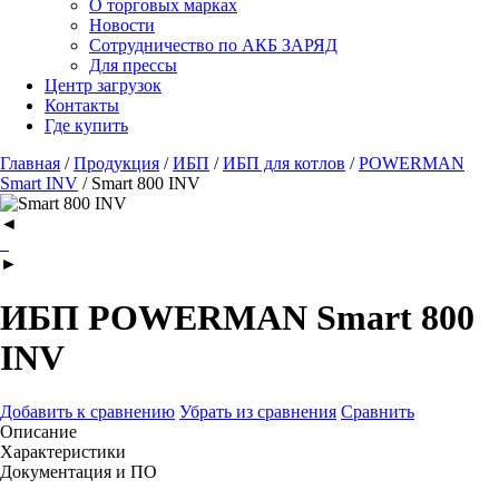
О торговых марках
Новости
Сотрудничество по АКБ ЗАРЯД
Для прессы
Центр загрузок
Контакты
Где купить
Главная
/
Продукция
/
ИБП
/
ИБП для котлов
/
POWERMAN
Smart INV
/
Smart 800 INV
◄
►
ИБП POWERMAN Smart 800
INV
Добавить к сравнению
Убрать из сравнения
Сравнить
Описание
Характеристики
Документация и ПО