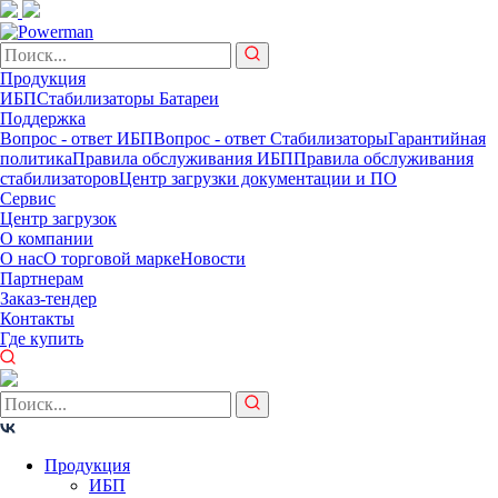
Продукция
ИБП
Стабилизаторы
Батареи
Поддержка
Вопрос - ответ ИБП
Вопрос - ответ Стабилизаторы
Гарантийная
политика
Правила обслуживания ИБП
Правила обслуживания
стабилизаторов
Центр загрузки документации и ПО
Сервис
Центр загрузок
О компании
О нас
О торговой марке
Новости
Партнерам
Заказ-тендер
Контакты
Где купить
Продукция
ИБП