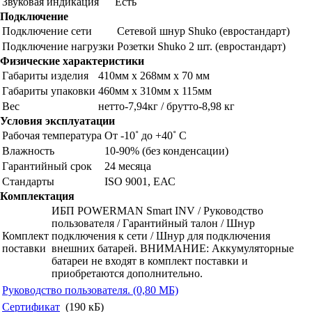
Звуковая индикация
Есть
Подключение
Подключение сети
Сетевой шнур Shuko (евростандарт)
Подключение нагрузки
Розетки Shuko 2 шт. (евростандарт)
Физические характеристики
Габариты изделия
410мм х 268мм х 70 мм
Габариты упаковки
460мм х 310мм х 115мм
Вес
нетто-7,94кг / брутто-8,98 кг
Условия эксплуатации
Рабочая температура
От -10˚ до +40˚ С
Влажность
10-90% (без конденсации)
Гарантийный срок
24 месяца
Стандарты
ISO 9001, ЕАС
Комплектация
ИБП POWERMAN Smart INV / Руководство
пользователя / Гарантийный талон / Шнур
Комплект
подключения к сети / Шнур для подключения
поставки
внешних батарей. ВНИМАНИЕ: Аккумуляторные
батареи не входят в комплект поставки и
приобретаются дополнительно.
Руководство пользователя. (0,80 MБ)
Сертификат
(190 кБ)