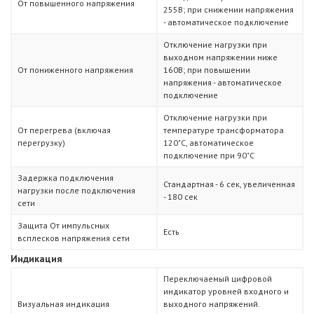
От повышенного напряжения
255В; при снижении напряжения
- автоматическое подключение
Отключение нагрузки при
выходном напряжении ниже
От пониженного напряжения
160В; при повышении
напряжения - автоматическое
подключение
Отключение нагрузки при
От перегрева (включая
температуре трансформатора
перегрузку)
120˚С, автоматическое
подключение при 90˚С
Задержка подключения
Стандартная - 6 сек, увеличенная
нагрузки после подключения
- 180 сек
сети
Защита От импульсных
Есть
всплесков напряжения сети
Индикация
Переключаемый цифровой
индикатор уровней входного и
Визуальная индикация
выходного напряжений.