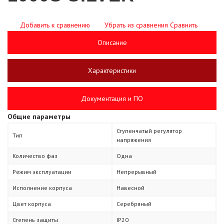
Добавить к сравнению
Убрать из сравнения
Сравнить
Описание
Характеристики
Документация и ПО
Общие параметры
Ступенчатый регулятор
Тип
напряжения
Количество фаз
Одна
Режим эксплуатации
Непрерывный
Исполнение корпуса
Навесной
Цвет корпуса
Серебряный
Степень защиты
IP20