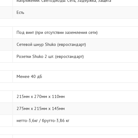
напряжений. Светодиоды: Сеть, Задержка, Защита
Есть
Под винт (при отсутствии заземления сети)
Сетевой шнур Shuko (евростандарт)
Розетки Shuko 2 шт. (евростандарт)
Менее 40 дБ
215мм х 270мм х 110мм
275мм х 215мм х 145мм
нетто-3,6кг / брутто-3,86 кг