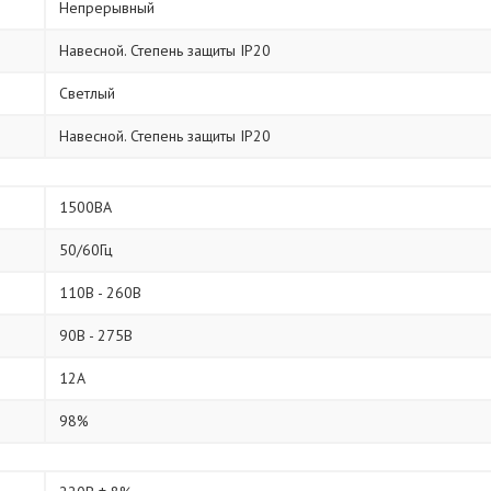
Непрерывный
Навесной. Степень защиты IP20
Светлый
Навесной. Степень защиты IP20
1500ВА
50/60Гц
110В - 260В
90В - 275В
12А
98%