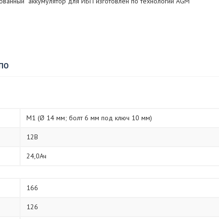
ванный аккумулятор для ИБП изготовлен по технологии AGM
 ПО
M1 (Ø 14 мм; болт 6 мм под ключ 10 мм)
12В
24,0Ач
166
126