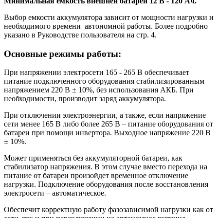
Минимальная емкость внешней батареи 12 В - 120 Ач.
Выбор емкости аккумулятора зависит от мощности нагрузки и
Back Pro 1500 Plus
AVS 5000D
AVS 5000E
Внешний батарейный блок 72-18-2U-1.4 для POWERMAN ONLINE 3000 RT
необходимого времени автономной работы. Более подробно
указано в Руководстве пользователя на стр. 4.
Back Pro 2000
AVS 8000D
AVS 8000E
Внешний батарейный блок 3U- 20x(12V-9Ah) для POWERMAN ONLINE 6000 RT и 10000 RT
Основные режимы работы:
Back Pro 2000 Plus
AVS 10000D
AVS 10000E
При напряжении электросети 165 - 265 В обеспечивает
питание подключенного оборудования стабилизированным
напряжением 220 В ± 10%, без использования АКБ. При
AVS 15000D
необходимости, производит заряд аккумулятора.
При отключении электроэнергии, а также, если напряжение
AVS 20000D
сети менее 165 В либо более 265 В – питание оборудования от
батареи при помощи инвертора. Выходное напряжение 220 В
± 10%.
Может применяться без аккумуляторной батареи, как
стабилизатор напряжения. В этом случае вместо перехода на
питание от батареи произойдет временное отключение
нагрузки. Подключение оборудования после восстановления
электросети – автоматическое.
Обеспечит корректную работу фазозависимой нагрузки как от