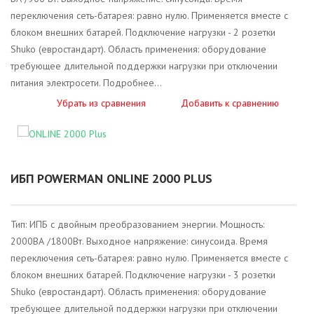
переключения сеть-батарея: равно нулю. Применяется вместе с
Back Pro 1050 Plus
Smart 1000 INV Silver
Back Pro 600
Архив AVS
AVS 2000D Black
AVS 10000P
AVS 5000S
AVS 2000E Black
AVS 10000H
AVS 10000M
CA121000/UPS
Внешний батарейный блок 24-18-2U-1.4 для POWERMAN ONLINE 1000 RT
блоком внешних батарей. Подключение нагрузки - 2 розетки
Shuko (евростандарт). Область применения: оборудование
Back Pro 1500
Smart 1000 INV Graphite
Back Pro 500
AVS 3000D
AVS 3000E
Внешний батарейный блок 48-18-2U-1.4 для POWERMAN ONLINE 2000 RT
требующее длительной поддержки нагрузки при отключении
питания электросети. Подробнее...
Back Pro 1500 Plus
AVS 5000D
AVS 5000E
Внешний батарейный блок 72-18-2U-1.4 для POWERMAN ONLINE 3000 RT
Убрать из сравнения
Добавить к сравнению
Back Pro 2000
AVS 8000D
AVS 8000E
Внешний батарейный блок 3U- 20x(12V-9Ah) для POWERMAN ONLINE 6000 RT и 10000 RT
Back Pro 2000 Plus
AVS 10000D
AVS 10000E
ИБП POWERMAN ONLINE 2000 PLUS
AVS 15000D
Тип: ИПБ с двойным преобразованием энергии. Мощность:
AVS 20000D
2000ВА /1800Вт. Выходное напряжение: синусоида. Время
переключения сеть-батарея: равно нулю. Применяется вместе с
блоком внешних батарей. Подключение нагрузки - 3 розетки
Shuko (евростандарт). Область применения: оборудование
требующее длительной поддержки нагрузки при отключении