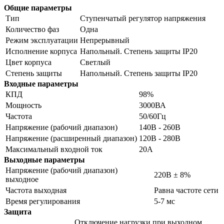
Общие параметры
Тип
Ступенчатый регулятор напряжения
Количество фаз
Одна
Режим эксплуатации
Непрерывный
Исполнение корпуса
Напольный. Степень защиты IP20
Цвет корпуса
Светлый
Степень защиты
Напольный. Степень защиты IP20
Входные параметры
КПД
98%
Мощность
3000ВА
Частота
50/60Гц
Напряжение (рабочий диапазон)
140В - 260В
Напряжение (расширенный диапазон)
120В - 280В
Максимальный входной ток
20А
Выходные параметры
Напряжение (рабочий диапазон)
220В ± 8%
выходное
Частота выходная
Равна частоте сети
Время регулирования
5-7 мс
Защита
Отключение нагрузки при выходном