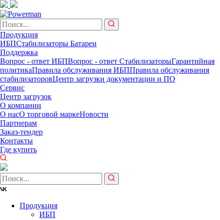
Продукция
ИБП
Стабилизаторы
Батареи
Поддержка
Вопрос - ответ ИБП
Вопрос - ответ Стабилизаторы
Гарантийная
политика
Правила обслуживания ИБП
Правила обслуживания
стабилизаторов
Центр загрузки документации и ПО
Сервис
Центр загрузок
О компании
О нас
О торговой марке
Новости
Партнерам
Заказ-тендер
Контакты
Где купить
Продукция
ИБП