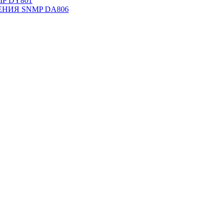
NMP DY801
НИЯ SNMP DА806