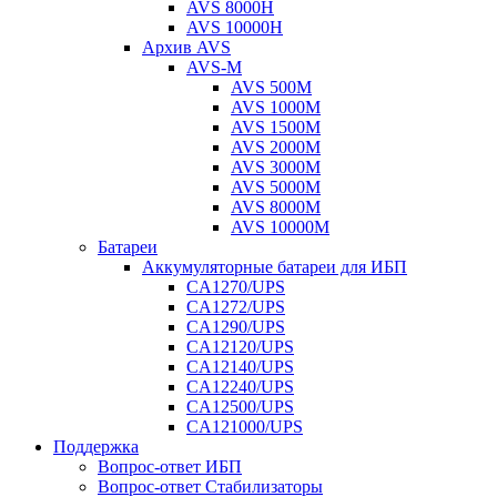
AVS 8000H
AVS 10000H
Архив AVS
AVS-M
AVS 500M
AVS 1000M
AVS 1500M
AVS 2000M
AVS 3000M
AVS 5000M
AVS 8000M
AVS 10000M
Батареи
Аккумуляторные батареи для ИБП
CA1270/UPS
CA1272/UPS
CA1290/UPS
CA12120/UPS
CA12140/UPS
CA12240/UPS
CA12500/UPS
CA121000/UPS
Поддержка
Вопрос-ответ ИБП
Вопрос-ответ Стабилизаторы