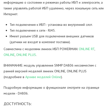
информацию о состоянии и режимах работы ИБП и электросети, а
также управлять работой ИБП удаленно, через локальную сеть или
Back Pro 1050 Plus
Smart 1000 INV Silver
Back Pro 600
Архив AVS
AVS 2000D Black
AVS 10000P
AVS 5000S
AVS 2000E Black
AVS 10000H
AVS 10000M
CA121000/UPS
Внешний батарейный блок 24-18-2U-1.4 для POWERMAN ONLINE 1000 RT
Интернет.
Back Pro 1500
Smart 1000 INV Graphite
Back Pro 500
AVS 3000D
AVS 3000E
Внешний батарейный блок 48-18-2U-1.4 для POWERMAN ONLINE 2000 RT
Тип подключения к ИБП - установка во внутренний слот.
Тип подключения к сети - RJ45.
Back Pro 1500 Plus
AVS 5000D
AVS 5000E
Внешний батарейный блок 72-18-2U-1.4 для POWERMAN ONLINE 3000 RT
Имеет разъем USB для подключения внешних датчиков
(датчики не входят в комплект поставки).
Back Pro 2000
AVS 8000D
AVS 8000E
Внешний батарейный блок 3U- 20x(12V-9Ah) для POWERMAN ONLINE 6000 RT и 10000 RT
Совместима с моделями линеек ИБП POWERMAN:
ONLINE RT
,
ONLINE
,
ONLINE PLUS
.
Back Pro 2000 Plus
AVS 10000D
AVS 10000E
ВНИАМАНИЕ: модуль управления SNMP DА806 несовместим с
AVS 15000D
ранней версией моделей линеек ONLINE, ONLINE PLUS
(подробнее в
Архиве моделей Online
).
AVS 20000D
Подробную информацию о функционале смотрите на странице
модели - DA806.
ДОСТУПНОСТЬ: