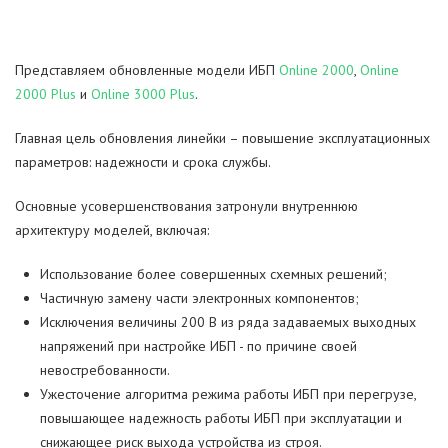
Back Pro 1050 Plus
Smart 1000 INV Silver
Back Pro 600
Архив AVS
AVS 2000D Black
AVS 10000P
AVS 5000S
AVS 2000E Black
AVS 10000H
AVS 10000M
CA121000/UPS
Внешний батарейный блок 24-18-2U-1.4 для POWERMAN ONLINE 1000 RT
Представляем обновленные модели ИБП
Online 2000
,
Online
Back Pro 1500
Smart 1000 INV Graphite
Back Pro 500
AVS 3000D
AVS 3000E
Внешний батарейный блок 48-18-2U-1.4 для POWERMAN ONLINE 2000 RT
2000 Plus
и
Online 3000 Plus
.
Back Pro 1500 Plus
AVS 5000D
AVS 5000E
Внешний батарейный блок 72-18-2U-1.4 для POWERMAN ONLINE 3000 RT
Главная цель обновления линейки – повышение эксплуатационных
параметров: надежности и срока службы.
Back Pro 2000
AVS 8000D
AVS 8000E
Внешний батарейный блок 3U- 20x(12V-9Ah) для POWERMAN ONLINE 6000 RT и 10000 RT
Основные усовершенствования затронули внутреннюю
архитектуру моделей, включая:
Back Pro 2000 Plus
AVS 10000D
AVS 10000E
Использование более совершенных схемных решений;
AVS 15000D
Частичную замену части электронных компонентов;
Исключения величины 200 В из ряда задаваемых выходных
AVS 20000D
напряжений при настройке ИБП - по причине своей
невостребованности.
Ужесточение алгоритма режима работы ИБП при перегрузе,
повышающее надежность работы ИБП при эксплуатации и
снижающее риск выхода устройства из строя.