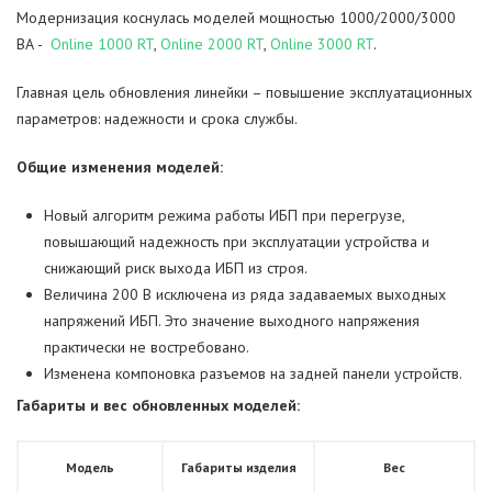
Модернизация коснулась моделей мощностью 1000/2000/3000
Back Pro 1050 Plus
Smart 1000 INV Silver
Back Pro 600
Архив AVS
AVS 2000D Black
AVS 10000P
AVS 5000S
AVS 2000E Black
AVS 10000H
AVS 10000M
CA121000/UPS
Внешний батарейный блок 24-18-2U-1.4 для POWERMAN ONLINE 1000 RT
ВА -
Online 1000 RT
,
Online 2000 RT
,
Online 3000 RT
.
Главная цель обновления линейки – повышение эксплуатационных
Back Pro 1500
Smart 1000 INV Graphite
Back Pro 500
AVS 3000D
AVS 3000E
Внешний батарейный блок 48-18-2U-1.4 для POWERMAN ONLINE 2000 RT
параметров: надежности и срока службы.
Back Pro 1500 Plus
AVS 5000D
AVS 5000E
Внешний батарейный блок 72-18-2U-1.4 для POWERMAN ONLINE 3000 RT
Общие изменения моделей:
Back Pro 2000
AVS 8000D
AVS 8000E
Внешний батарейный блок 3U- 20x(12V-9Ah) для POWERMAN ONLINE 6000 RT и 10000 RT
Новый алгоритм режима работы ИБП при перегрузе,
повышающий надежность при эксплуатации устройства и
Back Pro 2000 Plus
AVS 10000D
AVS 10000E
снижающий риск выхода ИБП из строя.
Величина 200 В исключена из ряда задаваемых выходных
AVS 15000D
напряжений ИБП. Это значение выходного напряжения
практически не востребовано.
AVS 20000D
Изменена компоновка разъемов на задней панели устройств.
Габариты и вес обновленных моделей:
Модель
Габариты изделия
Вес