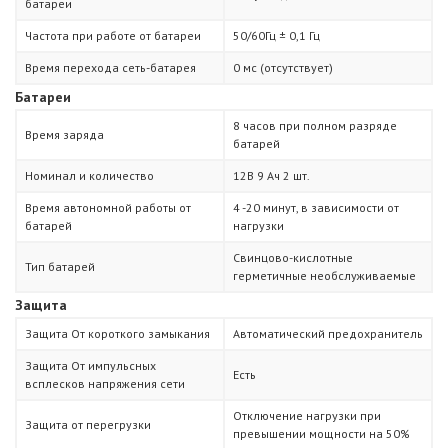
батареи
Частота при работе от батареи
50/60Гц ± 0,1 Гц
Время перехода сеть-батарея
0 мс (отсутствует)
Батареи
8 часов при полном разряде
Время заряда
батарей
Номинал и количество
12В 9 Ач 2 шт.
Время автономной работы от
4 -20 минут, в зависимости от
батарей
нагрузки
Свинцово-кислотные
Тип батарей
герметичные необслуживаемые
Защита
Защита От короткого замыкания
Автоматический предохранитель
Защита От импульсных
Есть
всплесков напряжения сети
Отключение нагрузки при
Защита от перегрузки
превышении мощности на 50%