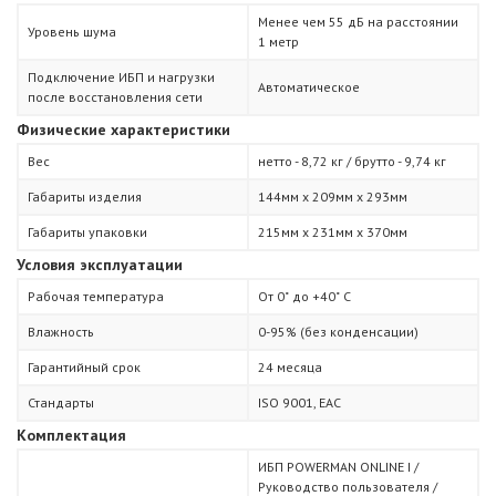
Менее чем 55 дБ на расстоянии
Уровень шума
1 метр
Подключение ИБП и нагрузки
Автоматическое
после восстановления сети
Физические характеристики
Вес
нетто - 8,72 кг / брутто - 9,74 кг
Габариты изделия
144мм х 209мм х 293мм
Габариты упаковки
215мм х 231мм х 370мм
Условия эксплуатации
Рабочая температура
От 0˚ до +40˚ С
Влажность
0-95% (без конденсации)
Гарантийный срок
24 месяца
Стандарты
ISO 9001, ЕАС
Комплектация
ИБП POWERMAN ONLINE I /
Руководство пользователя /