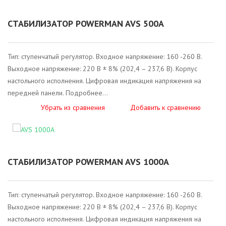
Back Pro 1050 Plus
Smart 1000 INV Silver
Back Pro 600
Архив AVS
AVS 2000D Black
AVS 10000P
AVS 5000S
AVS 2000E Black
AVS 10000H
AVS 10000M
CA121000/UPS
Внешний батарейный блок 24-18-2U-1.4 для POWERMAN ONLINE 1000 RT
СТАБИЛИЗАТОР POWERMAN AVS 500A
Back Pro 1500
Smart 1000 INV Graphite
Back Pro 500
AVS 3000D
AVS 3000E
Внешний батарейный блок 48-18-2U-1.4 для POWERMAN ONLINE 2000 RT
Тип: ступенчатый регулятор. Входное напряжение: 160 -260 В.
Выходное напряжение: 220 В ± 8% (202,4 – 237,6 В). Корпус
Back Pro 1500 Plus
AVS 5000D
AVS 5000E
Внешний батарейный блок 72-18-2U-1.4 для POWERMAN ONLINE 3000 RT
настольного исполнения. Цифровая индикация напряжения на
передней панели. Подробнее...
Back Pro 2000
AVS 8000D
AVS 8000E
Внешний батарейный блок 3U- 20x(12V-9Ah) для POWERMAN ONLINE 6000 RT и 10000 RT
Убрать из сравнения
Добавить к сравнению
Back Pro 2000 Plus
AVS 10000D
AVS 10000E
AVS 15000D
СТАБИЛИЗАТОР POWERMAN AVS 1000A
AVS 20000D
Тип: ступенчатый регулятор. Входное напряжение: 160 -260 В.
Выходное напряжение: 220 В ± 8% (202,4 – 237,6 В). Корпус
настольного исполнения. Цифровая индикация напряжения на