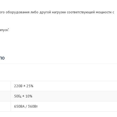
го оборудования либо другой нагрузки соответствующей мощности с
пуск".
 ПО
220В ± 25%
50Гц ± 10%
650ВА / 360Вт