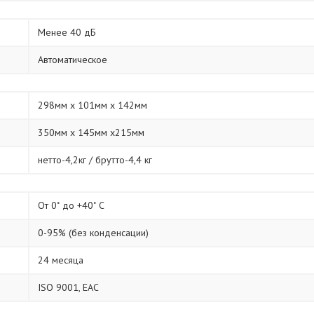
Менее 40 дБ
Автоматическое
298мм х 101мм х 142мм
350мм х 145мм х215мм
нетто-4,2кг / брутто-4,4 кг
От 0˚ до +40˚ С
0-95% (без конденсации)
24 месяца
ISO 9001, ЕАС