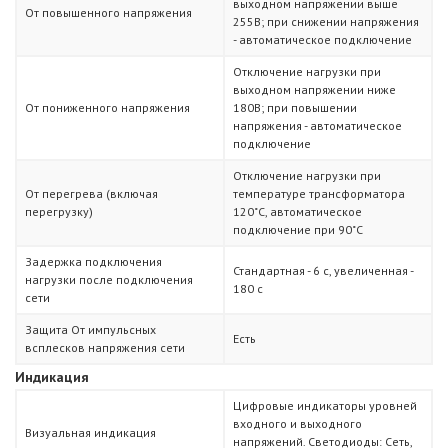
выходном напряжении выше
От повышенного напряжения
255В; при снижении напряжения
- автоматическое подключение
Отключение нагрузки при
выходном напряжении ниже
От пониженного напряжения
180В; при повышении
напряжения - автоматическое
подключение
Отключение нагрузки при
От перегрева (включая
температуре трансформатора
перегрузку)
120˚С, автоматическое
подключение при 90˚С
Задержка подключения
Стандартная - 6 с, увеличенная -
нагрузки после подключения
180 с
сети
Защита От импульсных
Есть
всплесков напряжения сети
Индикация
Цифровые индикаторы уровней
входного и выходного
Визуальная индикация
напряжений. Светодиоды: Сеть,