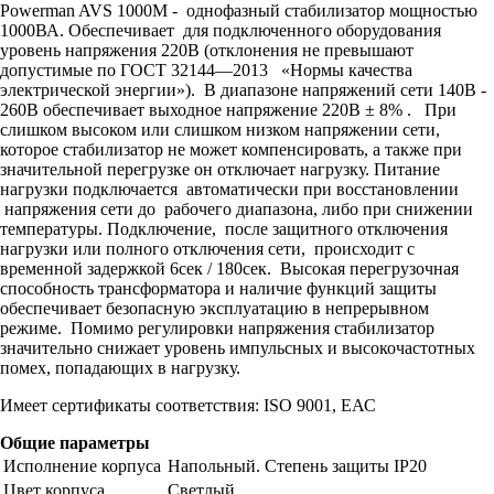
Powerman AVS 1000M - однофазный стабилизатор мощностью
1000ВА. Обеспечивает для подключенного оборудования
уровень напряжения 220В (отклонения не превышают
допустимые по ГОСТ 32144―2013 «Нормы качества
электрической энергии»). В диапазоне напряжений сети 140В -
260В обеспечивает выходное напряжение 220В ± 8% . При
слишком высоком или слишком низком напряжении сети,
которое стабилизатор не может компенсировать, а также при
значительной перегрузке он отключает нагрузку. Питание
нагрузки подключается автоматически при восстановлении
напряжения сети до рабочего диапазона, либо при снижении
температуры. Подключение, после защитного отключения
нагрузки или полного отключения сети, происходит с
временной задержкой 6сек / 180сек. Высокая перегрузочная
способность трансформатора и наличие функций защиты
обеспечивает безопасную эксплуатацию в непрерывном
режиме. Помимо регулировки напряжения стабилизатор
значительно снижает уровень импульсных и высокочастотных
помех, попадающих в нагрузку.
Имеет сертификаты соответствия: ISO 9001, ЕАС
Общие параметры
Исполнение корпуса
Напольный. Степень защиты IP20
Цвет корпуса
Светлый