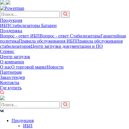
Продукция
ИБП
Стабилизаторы
Батареи
Поддержка
Вопрос - ответ ИБП
Вопрос - ответ Стабилизаторы
Гарантийная
политика
Правила обслуживания ИБП
Правила обслуживания
стабилизаторов
Центр загрузки документации и ПО
Сервис
Центр загрузок
О компании
О нас
О торговой марке
Новости
Партнерам
Заказ-тендер
Контакты
Где купить
Продукция
ИБП